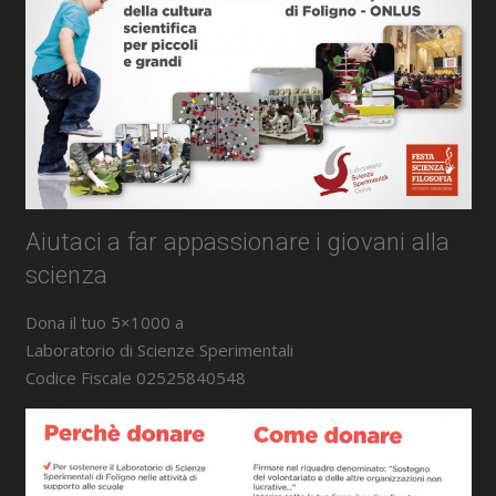
Einstein Telescope Italy protagonista al
Parlamento Europeo
25 Marzo 2026
Caterina Donati
Einstein Telescope in Europe
,
Einstein
Telescope Italy
Martedì 24 marzo 2026, la candidatura
italiana a ospitare Einstein Telescope (ET) è
stata al centro della conferenza ‘Einstein
Telescope in Europe: an opportunity for
science, innovation and industry’, che si è
tenuta a Bruxelles, nella sede del Parlamento