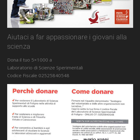
Aiutaci a far appassionare i giovani alla
scienza
Dona il tuo 5×1000 a
Laboratorio di Scienze Sperimentali
Codice Fiscale 02525840548