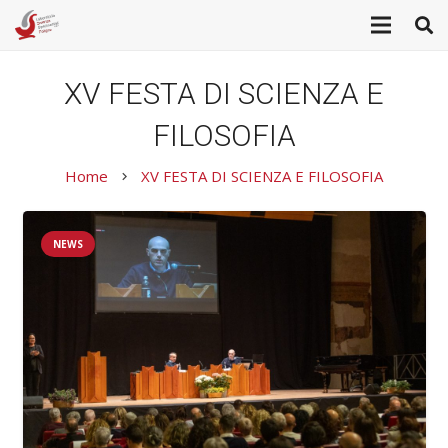
XV FESTA DI SCIENZA E
FILOSOFIA
Home
XV FESTA DI SCIENZA E FILOSOFIA
keyboard_arrow_right
NEWS