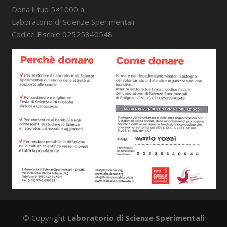
Dona il tuo 5×1000 a
Laboratorio di Scienze Sperimentali
Codice Fiscale 02525840548
© Copyright
Laboratorio di Scienze Sperimentali