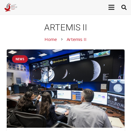
ARTEMIS II
Home
Artemis II
keyboard_arrow_right
NEWS