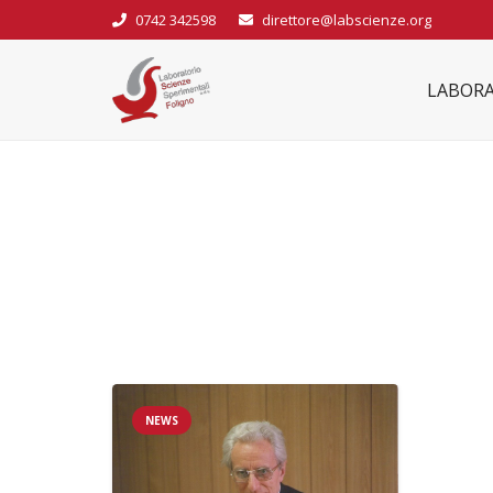
0742 342598
direttore@labscienze.org
LABORA
NEWS