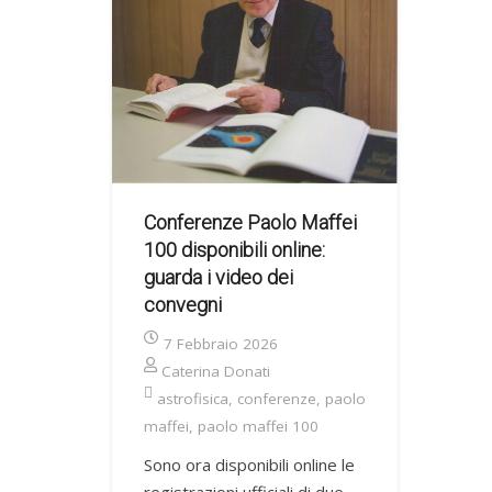
Conferenze Paolo Maffei
100 disponibili online:
guarda i video dei
convegni
7 Febbraio 2026
Caterina Donati
astrofisica
,
conferenze
,
paolo
maffei
,
paolo maffei 100
Sono ora disponibili online le