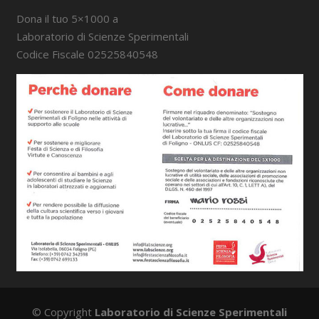
Dona il tuo 5×1000 a
Laboratorio di Scienze Sperimentali
Codice Fiscale 02525840548
© Copyright
Laboratorio di Scienze Sperimentali