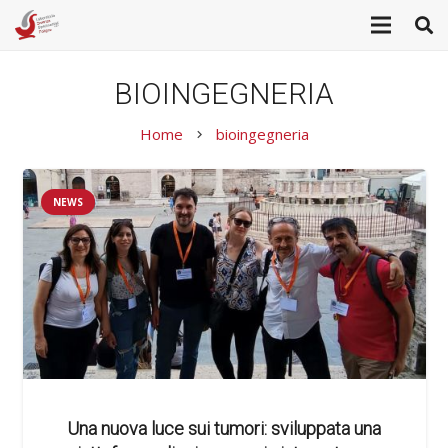
BIOINGEGNERIA
Home
bioingegneria
keyboard_arrow_right
NEWS
Una nuova luce sui tumori: sviluppata una