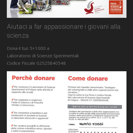
Aiutaci a far appassionare i giovani alla
scienza
Dona il tuo 5×1000 a
Laboratorio di Scienze Sperimentali
Codice Fiscale 02525840548