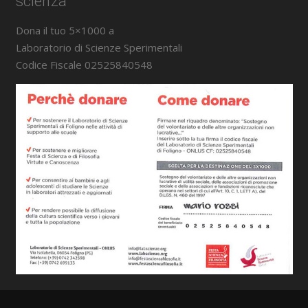
scienza
Dona il tuo 5×1000 a
Laboratorio di Scienze Sperimentali
Codice Fiscale 02525840548