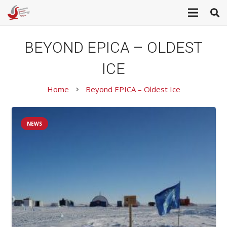
BEYOND EPICA – OLDEST
ICE
Home
Beyond EPICA – Oldest Ice
keyboard_arrow_right
NEWS