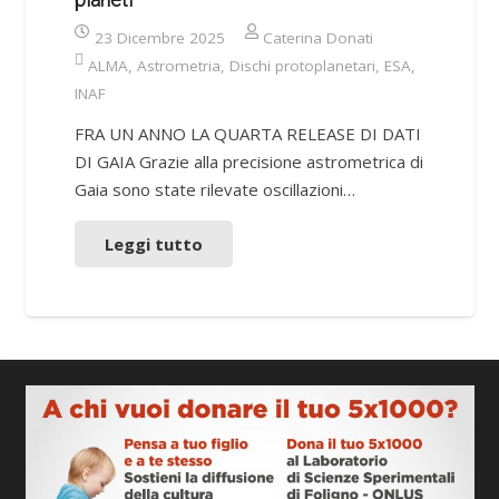
23 Dicembre 2025
Caterina Donati
ALMA
,
Astrometria
,
Dischi protoplanetari
,
ESA
,
INAF
FRA UN ANNO LA QUARTA RELEASE DI DATI
DI GAIA Grazie alla precisione astrometrica di
Gaia sono state rilevate oscillazioni…
Leggi tutto