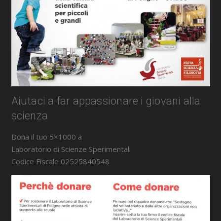
Aiutaci a far appassionare i giovani alla
scienza
Dona il tuo 5×1000 a
Laboratorio di Scienze Sperimentali
Codice Fiscale 02525840548