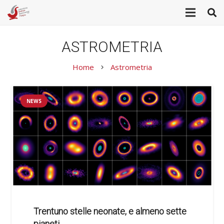
ASTROMETRIA
Home
Astrometria
keyboard_arrow_right
NEWS
Trentuno stelle neonate, e almeno sette
pianeti