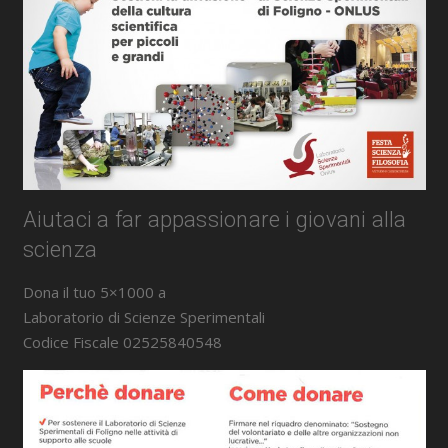
Aiutaci a far appassionare i giovani alla
scienza
Dona il tuo 5×1000 a
Laboratorio di Scienze Sperimentali
Codice Fiscale 02525840548