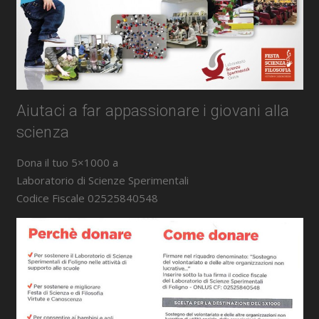
Aiutaci a far appassionare i giovani alla
scienza
Dona il tuo 5×1000 a
Laboratorio di Scienze Sperimentali
Codice Fiscale 02525840548