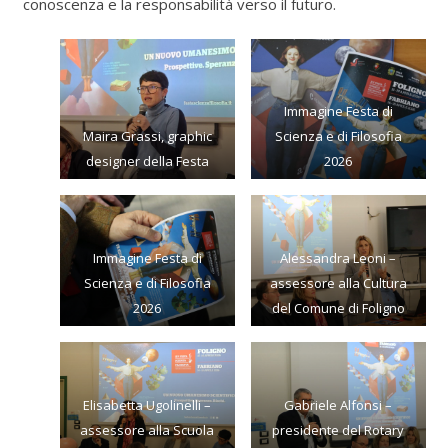
conoscenza e la responsabilità verso il futuro.
Immagine Festa di
Maira Grassi, graphic
Scienza e di Filosofia
designer della Festa
2026
Immagine Festa di
Alessandra Leoni –
Scienza e di Filosofia
assessore alla Cultura
2026
del Comune di Foligno
Elisabetta Ugolinelli –
Gabriele Alfonsi –
assessore alla Scuola
presidente del Rotary