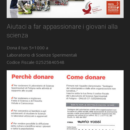
Aiutaci a far appassionare i giovani alla
scienza
Dona il tuo 5×1000 a
Laboratorio di Scienze Sperimentali
Codice Fiscale 02525840548