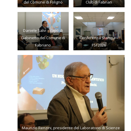
del Comune di Foligno
Club di Fabrian
Daniele Salvi – capo di
Gabinetto del Comune di
Conferenza Stampa –
Fabriano
FSF2026
Maurizio Renzini, presidente del Laboratorio di Scienze