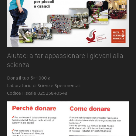
Aiutaci a far appassionare i giovani alla
scienza
Dona il tuo 5×1000 a
Laboratorio di Scienze Sperimentali
Codice Fiscale 02525840548