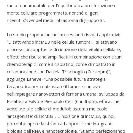
ruolo fondamentale per l’equilibrio tra proliferazione e
morte cellulare programmata, nonché di geni
ritenuti
driver
del medulloblastoma di gruppo 3”.
Lo studio propone anche interessanti risvolti applicativi:
“Disattivando lncMB3 nelle cellule tumorali, si attivano
processi di apoptosi e di riduzione della vitalità cellulare,
effetti che risultano amplificati in combinazione con alcuni
chemioterapici, come il cisplatino, come dimostrato in
collaborazione con Daniela Trisciuoglio (Cnr-Ibpm)”,
aggiunge Laneve. “Una possibile futura strategia
terapeutica per contrastare il tumore consiste
nell’impiegare nanovettori di ferritina umana, sviluppati da
Elisabetta Falvo e Pierpaolo Ceci (Cnr-Ibpm), efficaci nel
veicolare alle cellule di medulloblastoma molecole
‘antagoniste’ di lncMB3”. L’inibizione di lncMB3, quindi,
potrebbe aprire la strada ad approcci che integrano
biologia dell’RNA e nanotecnologie. “Stiamo perfezionando