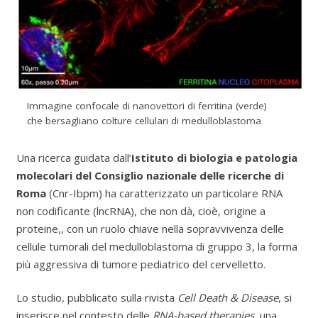
Immagine confocale di nanovettori di ferritina (verde)
che bersagliano colture cellulari di medulloblastoma
Una ricerca guidata dall’
Istituto di biologia e patologia
molecolari del Consiglio nazionale delle ricerche di
Roma
(Cnr-Ibpm) ha caratterizzato un particolare RNA
non codificante (lncRNA), che non dà, cioè, origine a
proteine,, con un ruolo chiave nella sopravvivenza delle
cellule tumorali del medulloblastoma di gruppo 3, la forma
più aggressiva di tumore pediatrico del cervelletto.
Lo studio, pubblicato sulla rivista
Cell Death & Disease
, si
inserisce nel contesto delle
RNA-based therapies
, una