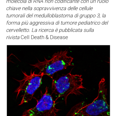
molecola di RNA non codificante con un ruolo
chiave nella sopravvivenza delle cellule
tumorali del medulloblastoma di gruppo 3, la
forma più aggressiva di tumore pediatrico del
cervelletto. La ricerca è pubblicata sulla
rivista
Cell Death & Disease