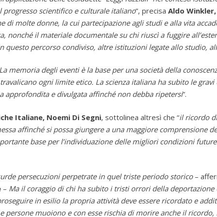
 progresso scientifico e culturale italiano
”, precisa
Aldo Winkler
ne di molte donne, la cui partecipazione agli studi e alla vita acca
ca, nonché il materiale documentale su chi riuscì a fuggire all’est
n questo percorso condiviso, altre istituzioni legate allo studio, all
La memoria degli eventi è la base per una società della conoscenza,
ravalicano ogni limite etico. La scienza italiana ha subito le grav
ia approfondita e divulgata affinché non debba ripetersi
”.
che Italiane, Noemi Di Segni
, sottolinea altresì che “
il ricordo 
emessa affinché si possa giungere a una maggiore comprensione degl
portante base per l’individuazione delle migliori condizioni future 
rde persecuzioni perpetrate in quel triste
periodo storico
– affe
e
–
Ma il coraggio di chi ha subito i tristi orrori della deportazio
proseguire in esilio la propria attività deve essere ricordato e 
 Le persone muoiono e con esse rischia di morire anche il ricordo,