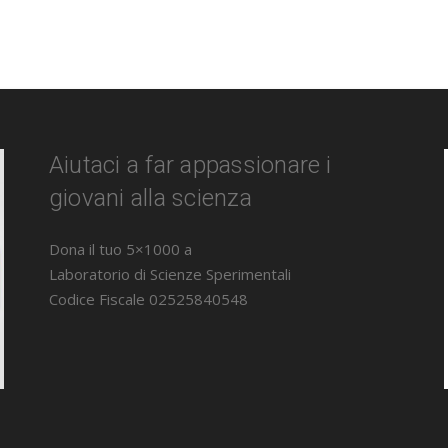
Aiutaci a far appassionare i
giovani alla scienza
Dona il tuo 5×1000 a
Laboratorio di Scienze Sperimentali
Codice Fiscale 02525840548