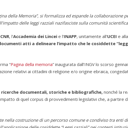
gina della Memoria”,
si formalizza ed espande la collaborazione pe
impatto delle leggi razziali nazifasciste sulla comunità scientific
l
CNR
, l’
Accademia dei Lincei
e l’
INAPP
, unitamente all’
UCEI
e all
documenti atti a delineare l’impatto che le cosiddette “leggi
orma “
Pagina della memoria
” inaugurata dall’INGV lo scorso genna
e relativi ai cittadini di religione e/o origine ebraica, congedati,
ricerche documentali, storiche e bibliografiche,
nonché la re
o impatto di quel corpus di provvedimenti legislativi che, a partir
nella costruzione di un percorso comune e condiviso tra enti di ri
’applicazione delle cosiddette “Leggi razziali” nei contesti istituzi