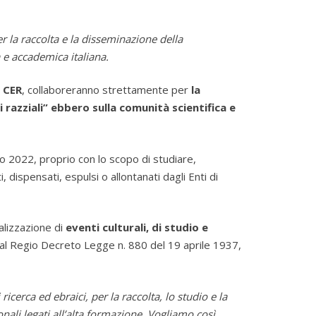
r la raccolta e la disseminazione della
a e accademica italiana.
a
CER
, collaboreranno strettamente per
la
 razziali” ebbero sulla comunità scientifica e
io 2022, proprio con lo scopo di studiare,
 dispensati, espulsi o allontanati dagli Enti di
alizzazione di
eventi culturali, di studio e
e dal Regio Decreto Legge n. 880 del 19 aprile 1937,
cerca ed ebraici, per la raccolta, lo studio e la
onali legati all’alta formazione. Vogliamo così