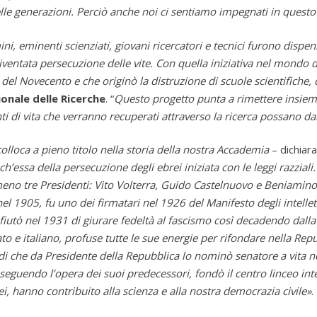
elle generazioni. Perciò anche noi ci sentiamo impegnati in quest
ni, eminenti scienziati, giovani ricercatori e tecnici furono dispens
diventata persecuzione delle vite. Con quella iniziativa nel mondo 
el Novecento e che originò la distruzione di scuole scientifiche, c
onale delle Ricerche
. “
Questo progetto punta a rimettere insieme
ti di vita che verranno recuperati attraverso la ricerca possano da
colloca a pieno titolo nella storia della nostra Accademia
– dichiara
h’essa della persecuzione degli ebrei iniziata con le leggi razziali.
eno tre Presidenti: Vito Volterra, Guido Castelnuovo e Beniamino
nel 1905, fu uno dei firmatari nel 1926 del Manifesto degli intell
rifiutò nel 1931 di giurare fedeltà al fascismo così decadendo dall
o e italiano, profuse tutte le sue energie per rifondare nella Repu
udi che da Presidente della Repubblica lo nominò senatore a vita
seguendo l’opera dei suoi predecessori, fondò il centro linceo int
ei, hanno contribuito alla scienza e alla nostra democrazia civile»
.