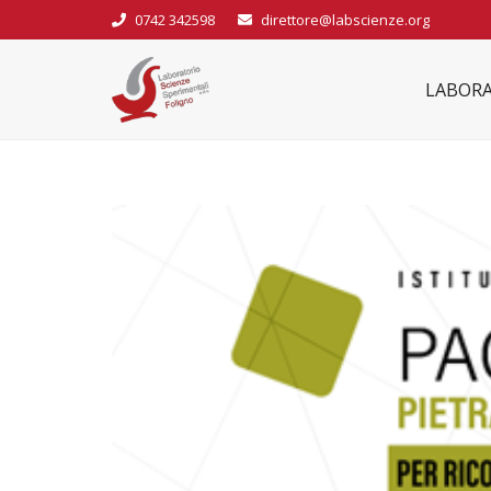
0742 342598
direttore@labscienze.org
LABORA