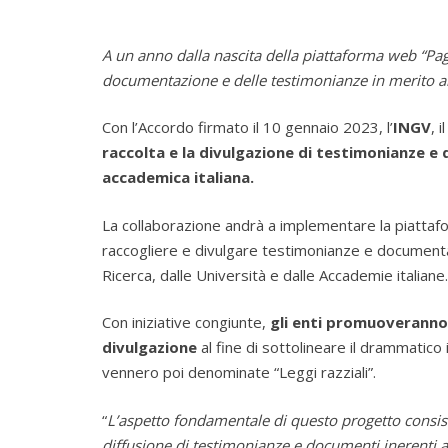
A un anno dalla nascita della piattaforma web “Pa
documentazione e delle testimonianze in merito all’
Con l’Accordo firmato il 10 gennaio 2023, l’
INGV
, i
raccolta e la divulgazione di testimonianze e 
accademica italiana.
La collaborazione andrà a implementare la piattaf
raccogliere e divulgare testimonianze e documentazion
Ricerca, dalle Università e dalle Accademie italiane.
Con iniziative congiunte,
gli enti promuoveranno 
divulgazione
al fine di sottolineare il drammatic
vennero poi denominate “Leggi razziali”.
“
L’aspetto
fondamentale di questo progetto consiste 
diffusione di testimonianze e documenti inerenti all