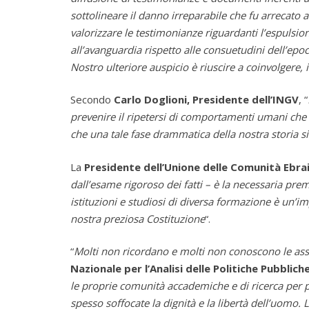
sottolineare il danno irreparabile che fu arrecato al
valorizzare le testimonianze riguardanti l’espulsio
all’avanguardia rispetto alle consuetudini dell’epo
Nostro ulteriore auspicio è riuscire a coinvolgere, i
Secondo
Carlo Doglioni, Presidente dell’INGV
, “
prevenire il ripetersi di comportamenti umani che t
che una tale fase drammatica della nostra storia s
La
Presidente dell’Unione delle Comunità Ebrai
dall’esame rigoroso dei fatti – è la necessaria pr
istituzioni e studiosi di diversa formazione è un’im
nostra preziosa Costituzione
“.
“
Molti non ricordano e molti non conoscono le assu
Nazionale per l’Analisi delle Politiche Pubblich
le proprie comunità accademiche e di ricerca per 
spesso soffocate la dignità e la libertà dell’uomo.