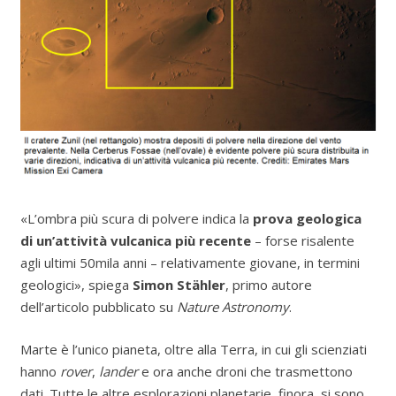
«L’ombra più scura di polvere indica la
prova geologica
di un’attività vulcanica più recente
– forse risalente
agli ultimi 50mila anni – relativamente giovane, in termini
geologici», spiega
Simon Stähler
, primo autore
dell’articolo pubblicato su
Nature Astronomy
.
Marte è l’unico pianeta, oltre alla Terra, in cui gli scienziati
hanno
rover
,
lander
e ora anche droni che trasmettono
dati. Tutte le altre esplorazioni planetarie, finora, si sono