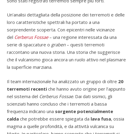
sono stati registrati terremoti sempre più forti.
Un’analisi dettagliata della posizione dei terremoti e delle
loro caratteristiche spettrali ha portato a una
sorprendente scoperta. Con epicentri nelle vicinanze
del
Cerberus Fossae
– una regione interessata da una
serie di spaccature o
graben
– questi terremoti
raccontano una nuova storia. Una storia che suggerisce
che il vulcanismo gioca ancora un ruolo attivo nel plasmare
la superficie marziana.
Il team internazionale ha analizzato un gruppo di oltre
20
terremoti recenti
che hanno avuto origine per l’appunto
nel sistema del
Cerberus Fossae
. Dai dati sismici, gli
scienziati hanno concluso che i terremoti a bassa
frequenza indicano una
sorgente potenzialmente
calda
che potrebbe essere spiegata da
lava fusa
, ossia
magma a quelle profondità, e da attività vulcanica su
Marte. In particolare, hanno scoperto che i terremoti si