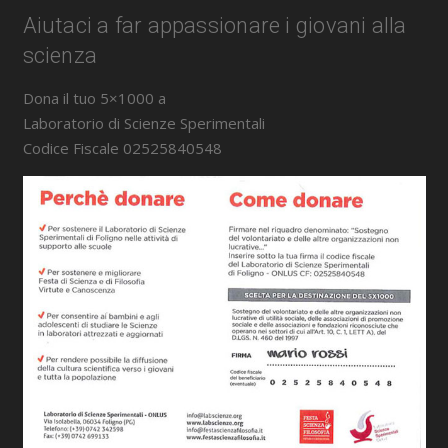
Aiutaci a far appassionare i giovani alla
scienza
Dona il tuo 5×1000 a
Laboratorio di Scienze Sperimentali
Codice Fiscale 02525840548