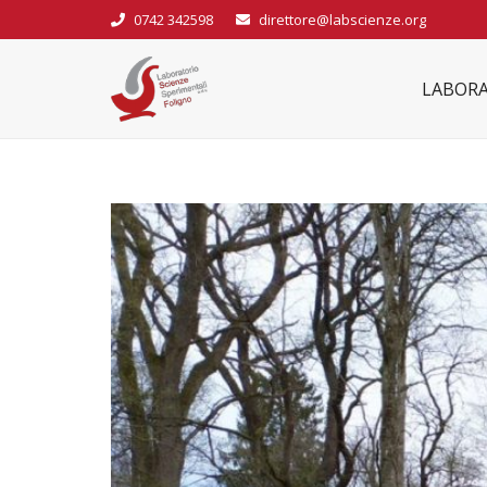
0742 342598
direttore@labscienze.org
LABORA