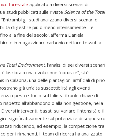
ico forestale
applicato a diversi scenari di
ue studi pubblicati sulle riviste
Science of the Total
.
“Entrambi gli studi analizzano diversi scenari di
bilità di gestire più o meno intensamente – e
ino alla fine del secolo”,afferma Daniela
rbire e immagazzinare carbonio nei loro tessuti a
the Total Environment
, l’analisi di sei diversi scenari
è lasciata a una evoluzione “naturale”, si è
in Calabria, una delle piantagioni artificiali di pino
ostrano già un’alta suscettibilità agli eventi
nza questo studio sottolinea il ruolo chiave di
io rispetto all’abbandono o alla non gestione, nella
versi interventi, basati sul variare l’intensità e il
gire significativamente sul potenziale di sequestro
izzati riducendo, ad esempio, la competizione tra
uce per i rimanenti. Il team di ricerca ha analizzato