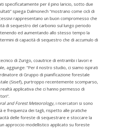
ti specificatamente per il pino laricio, sotto due
isultati” spiega Dalmonech “mostrano come cicli di
 successivi rappresentano un buon compromesso che
ità di sequestro del carbonio sul lungo periodo
ostenendo ed aumentando allo stesso tempo la
 termini di capacità di sequestro che di accumulo di
nico di Zurigo, coautrice di entrambi i lavori e
e, aggiunge: “Per il nostro studio, ci siamo ispirati
ordinatore di Gruppo di pianificazione forestale
orestale (Sisef), purtroppo recentemente scomparso,
a realtà applicativa che ci hanno permesso di
tori”.
ural and Forest Meteorology
, i ricercatori si sono
 e frequenza dei tagli, rispetto alle pratiche
ità delle foreste di sequestrare e stoccare la
un approccio modellistico applicato su foreste