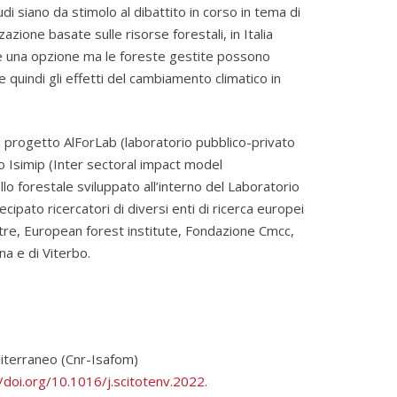
di siano da stimolo al dibattito in corso in tema di
ione basate sulle risorse forestali, in Italia
 una opzione ma le foreste gestite possono
 quindi gli effetti del cambiamento climatico in
el progetto AlForLab (laboratorio pubblico-privato
o Isimip (Inter sectoral impact model
llo forestale sviluppato all’interno del Laboratorio
ipato ricercatori di diversi enti di ricerca europei
entre, European forest institute, Fondazione Cmcc,
na e di Viterbo.
editerraneo (Cnr-Isafom)
/doi.org/
10.1016/j.scitotenv.2022.