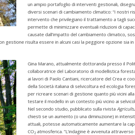
un ampio portafoglio di interventi gestionali, disegna
diversi scenari di cambiamento climatico: “I nostri r
intervento che privilegiano il trattamento a tagli
permette di minimizzare eventuali riduzioni di capac
causate dall’impatto del cambiamento climatico, s
n gestione risulta essere in alcuni casi la peggiore opzione sia in
Gina Marano, attualmente dottoranda presso il Politec
collaboratrice del Laboratorio di modellistica forestal
ai lavori di Paolo Cantiani, ricercatore del Crea e co
della Società italiana di selvicoltura ed ecologia f
per ricreare scenari di gestione quanto più vicini all
testare il modello in un contesto più vicino ai selvicol
Nel secondo studio, pubblicato sulla rivista
Agricult
chiesti se un aumento (o una diminuzione) in intensità
attuali, potesse automaticamente aumentare la capac
CO
atmosferica. “L’indagine è avvenuta attraverso 
2