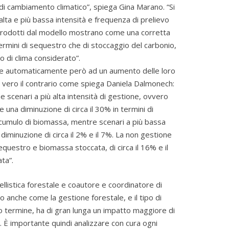
i cambiamento climatico”, spiega Gina Marano. “Si
 alta e più bassa intensità e frequenza di prelievo
ti prodotti dal modello mostrano come una corretta
termini di sequestro che di stoccaggio del carbonio,
o di clima considerato”.
de automaticamente però ad un aumento delle loro
vero il contrario come spiega Daniela Dalmonech:
e scenari a più alta intensità di gestione, ovvero
na diminuzione di circa il 30% in termini di
 accumulo di biomassa, mentre scenari a più bassa
iminuzione di circa il 2% e il 7%. La non gestione
equestro e biomassa stoccata, di circa il 16% e il
ta”.
ellistica forestale e coautore e coordinatore di
no anche come la gestione forestale, e il tipo di
o termine, ha di gran lunga un impatto maggiore di
 È importante quindi analizzare con cura ogni