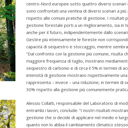
centro-Nord europee sotto quattro diversi scenari d
sono confrontati una ventina di diversi scenari a più
rispetto alle comuni pratiche di gestione. I risulta
gestione forestale porti a un miglioramento, sia in 
anche per il futuro, indipendentemente dallo scenari
Gestire più intensamente le foreste non corrispon
capacità di sequestro e stoccaggio, mentre sembra 
“Dal confronto con la gestione più comune, risulta ch
maggiore frequenza di taglio, mostrano mediamente u
sequestro di carbonio e di circa il 5% in termini di
intensità di gestione mostrano rispettivamente una d
rappresenta – invece – una riduzione, in termini di s
30% rispetto alla gestione più comunemente pratica
Alessio Collalti, responsabile del Laboratorio di mod
entrambi i lavori, conclude: “I nostri risultati mostra
gestione che si decide di applicare nel medio e lung
quanto non lo abbia il cambiamento climatico stesso.