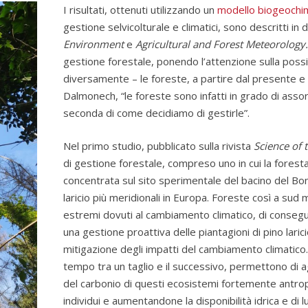
I risultati, ottenuti utilizzando un
modello biogeochim
gestione selvicolturale e climatici, sono descritti in d
Environment
e
Agricultural and Forest Meteorology
gestione forestale, ponendo l’attenzione sulla possi
diversamente – le foreste, a partire dal presente e f
Dalmonech, “le foreste sono infatti in grado di asso
seconda di come decidiamo di gestirle”.
Nel primo studio, pubblicato sulla rivista
Science of 
di gestione forestale, compreso uno in cui la foresta 
concentrata sul sito sperimentale del bacino del Bonis 
laricio più meridionali in Europa. Foreste così a sud m
estremi dovuti al cambiamento climatico, di consegue
una gestione proattiva delle piantagioni di pino laric
mitigazione degli impatti del cambiamento climatico. Di
tempo tra un taglio e il successivo, permettono di a
del carbonio di questi ecosistemi fortemente antrop
individui e aumentandone la disponibilità idrica e di l