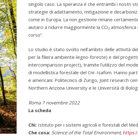
singolo caso. La speranza è che entrambi i nostri stu
strategie di adattamento, mitigazione e decarbonizzaz
come in Europa. La non gestione rimane certamente
aiutarci a ridurre maggiormente la CO
atmosferica e
2
corso”.
Lo studio è stato svolto nell’ambito delle attività d
per la filiera ambiente-legno-foreste) e del progett
intercomparison project), tramite l’utilizzo del mode
di modellistica forestale del Cnr-Isafom. Hanno partec
e americani: Politecnico di Zurigo, Joint research c
Northern Arizona University e le Università di Bolog
Roma 7 novembre 2022
La scheda
Chi:
Istituto per i sistemi agricoli e forestali del M
Che cosa:
Science of the Total Environment
,
https:/